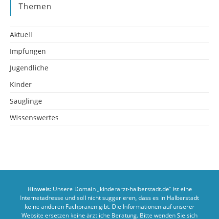
Themen
Aktuell
Impfungen
Jugendliche
Kinder
Säuglinge
Wissenswertes
Hinweis:
Unsere Domain „kinderarzt-halberstadt.de“ ist eine
Internetadresse und soll nicht suggerieren, dass es in Halberstadt
keine anderen Fachpraxen gibt. Die Informationen auf unserer
Website ersetzen keine ärztliche Beratung. Bitte wenden Sie sich